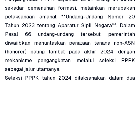
sekadar pemenuhan formasi, melainkan merupakan
pelaksanaan amanat **Undang-Undang Nomor 20
Tahun 2023 tentang Aparatur Sipil Negara**. Dalam
Pasal 66 undang-undang tersebut, pemerintah
diwajibkan menuntaskan penataan tenaga non-ASN
(honorer) paling lambat pada akhir 2024, dengan
mekanisme pengangkatan melalui seleksi PPPK
sebagai jalur utamanya.
Seleksi PPPK tahun 2024 dilaksanakan dalam dua
tahap. Tahap I dibuka mulai September 2024,
diprioritaskan bagi eks Tenaga Honorer Kategori II
(THK-II) serta tenaga non-ASN yang telah terdata
dalam database Badan Kepegawaian Negara (BKN).
Adapun Tahap II dibuka pada akhir 2024 hingga
Januari 2025, memberikan kesempatan bagi tenaga
non-ASN yang belum berhasil mendapatkan formasi