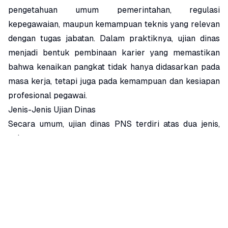
pengetahuan umum pemerintahan, regulasi
kepegawaian, maupun kemampuan teknis yang relevan
dengan tugas jabatan. Dalam praktiknya, ujian dinas
menjadi bentuk pembinaan karier yang memastikan
bahwa kenaikan pangkat tidak hanya didasarkan pada
masa kerja, tetapi juga pada kemampuan dan kesiapan
profesional pegawai.
Jenis-Jenis Ujian Dinas
Secara umum, ujian dinas PNS terdiri atas dua jenis,
yaitu:
1. Ujian Dinas Tingkat I
Ujian Dinas Tingkat I diperuntukkan bagi PNS yang
akan naik pangkat dari
Pengatur Tingkat I (II/d)
menjadi Penata Muda (III/a)
Ujian ini bertujuan untuk
memastikan bahwa pegawai memiliki kompetensi yang
memadai untuk memasuki golongan III, yang umumnya